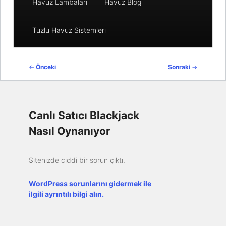
Havuz Lambaları
Havuz Blog
Tuzlu Havuz Sistemleri
Yazı
←
Önceki
Sonraki
→
dolaşımı
Canlı Satıcı Blackjack
Nasıl Oynanıyor
Sitenizde ciddi bir sorun çıktı.
WordPress sorunlarını gidermek ile
ilgili ayrıntılı bilgi alın.