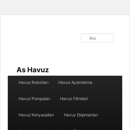
Ara
As Havuz
Ana
Havuz Robotları
Havuz Aydınlatma
menü
Havuz Pompaları
Havuz Filtreleri
Havuz Kimyasalları
Havuz Ekipmanları